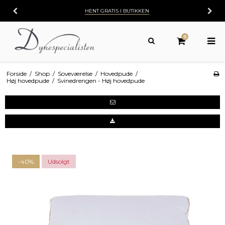
HENT GRATIS I BUTIKKEN
0
Forside
/
Shop
/
Soveværelse
/
Hovedpude
/
Høj hovedpude
/
Svinedrengen - Høj hovedpude
-40%
Udsolgt