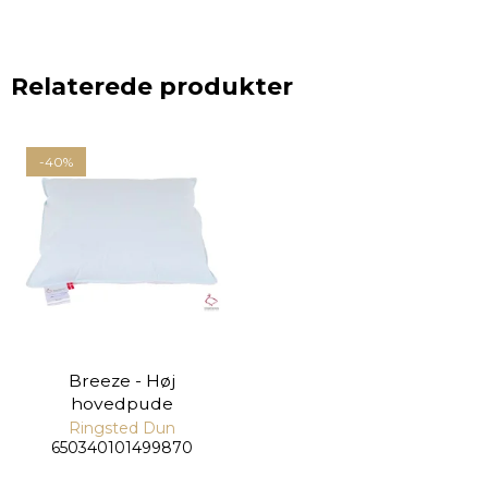
Relaterede produkter
-40%
Breeze - Høj
hovedpude
Ringsted Dun
650340101499870