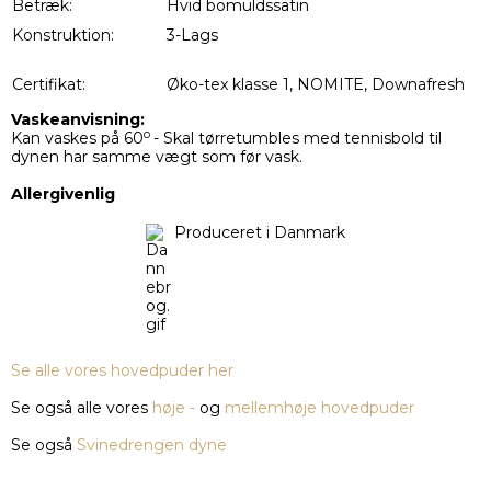
Betræk:
Hvid bomuldssatin
Konstruktion:
3-Lags
Certifikat:
Øko-tex klasse 1, NOMITE, Downafresh
Vaskeanvisning:
o
Kan vaskes på 60
- Skal tørretumbles med tennisbold til
dynen har samme vægt som før vask.
Allergivenlig
Produceret i Danmark
Se alle vores hovedpuder her
Se også alle vores
høje -
og
mellemhøje hovedpuder
Se også
Svinedrengen dyne