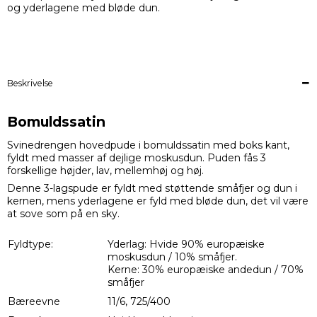
og yderlagene med bløde dun.
Beskrivelse
Bomuldssatin
Svinedrengen hovedpude i bomuldssatin med boks kant,
fyldt med masser af dejlige moskusdun. Puden fås 3
forskellige højder, lav, mellemhøj og høj.
Denne 3-lagspude er fyldt med støttende småfjer og dun i
kernen, mens yderlagene er fyld med bløde dun, det vil være
at sove som på en sky.
Fyldtype:
Yderlag: Hvide 90% europæiske
moskusdun / 10% småfjer.
Kerne: 30% europæiske andedun / 70%
småfjer
Bæreevne
11/6, 725/400