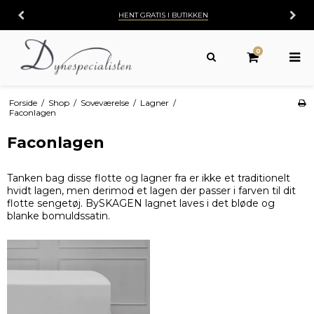
30 DAGES
FORTRYDELSESRET
0
Forside
/
Shop
/
Soveværelse
/
Lagner
/
Faconlagen
Faconlagen
Tanken bag disse flotte og lagner fra er ikke et traditionelt
hvidt lagen, men derimod et lagen der passer i farven til dit
flotte sengetøj. BySKAGEN lagnet laves i det bløde og
blanke bomuldssatin.