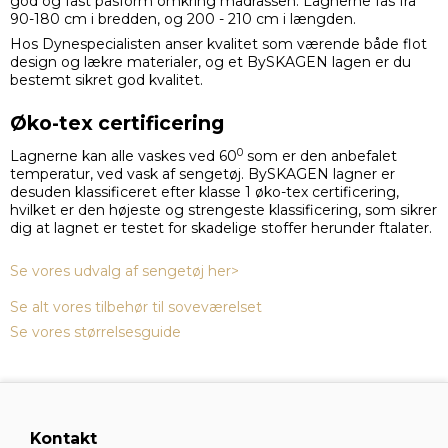
god og fast pasform omkring madrassen. Lagnerne fås fra
90-180 cm i bredden, og 200 - 210 cm i længden.
Hos Dynespecialisten anser kvalitet som værende både flot
design og lækre materialer, og et BySKAGEN lagen er du
bestemt sikret god kvalitet.
Øko-tex certificering
0
Lagnerne kan alle vaskes ved 60
som er den anbefalet
temperatur, ved vask af sengetøj. BySKAGEN lagner er
desuden klassificeret efter klasse 1 øko-tex certificering,
hvilket er den højeste og strengeste klassificering, som sikrer
dig at lagnet er testet for skadelige stoffer herunder ftalater.
Se vores udvalg af sengetøj her>
Se alt vores tilbehør til soveværelset
Se vores størrelsesguide
Kontakt