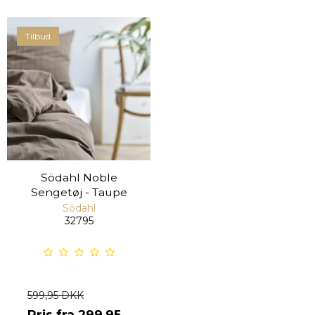
Tilbud
Södahl Noble
Sengetøj - Taupe
Södahl
32795
599,95 DKK
Pris fra
299,95