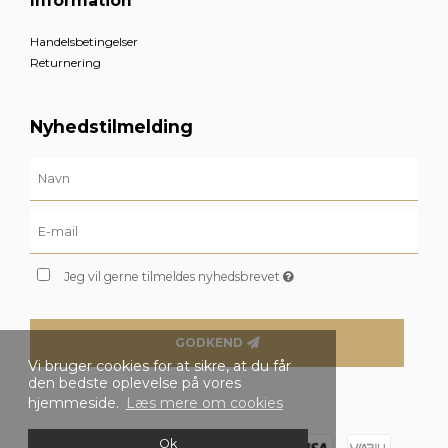
Information
Handelsbetingelser
Returnering
Nyhedstilmelding
Jeg vil gerne tilmeldes nyhedsbrevet
GODKEND
Vi bruger cookies for at sikre, at du får
den bedste oplevelse på vores
hjemmeside.
Læs mere om cookies
Ok