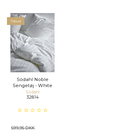
Tilbud
Södahl Noble
Sengetøj - White
Södahl
32814
599,95 DKK