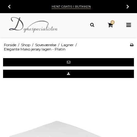
HENT GRATIS I BUTIKKEN
0
Forside
/
Shop
/
Soveværelse
/
Lagner
/
Elegante Mako jersey lagen - Platin