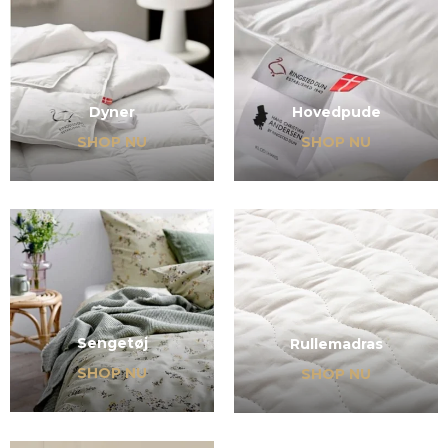
Dyner
Hovedpude
SHOP NU
SHOP NU
Sengetøj
Rullemadras
SHOP NU
SHOP NU