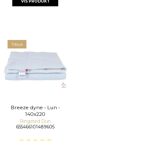
VIS PRODUKT
Tilbud
Breeze dyne - Lun -
140x220
Ringsted Dun
655466101489605