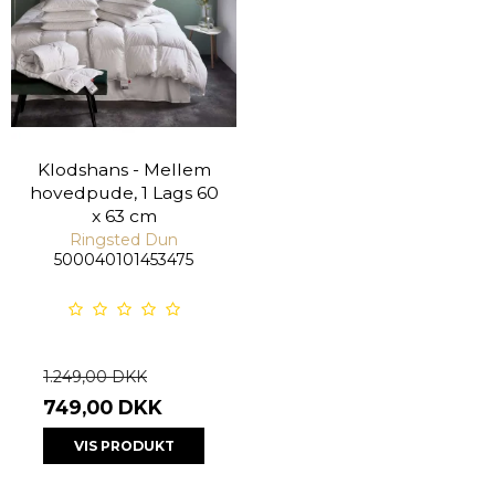
Klodshans - Mellem
hovedpude, 1 Lags 60
x 63 cm
Ringsted Dun
500040101453475
1.249,00 DKK
749,00 DKK
VIS PRODUKT