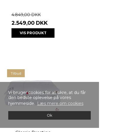
4.849,00 DKK
2.549,00 DKK
VIS PRODUKT
Tilbud
Vi bruger cookies for at sikre, at du får
den bedste oplevelse på vores
hjemmeside.
Læs mere om cookies
Ok