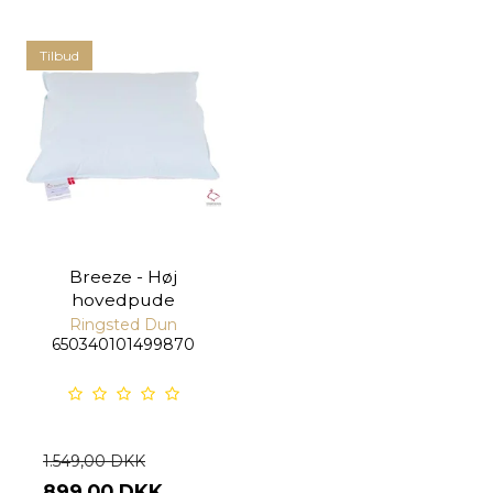
Tilbud
Breeze - Høj
hovedpude
Ringsted Dun
650340101499870
1.549,00 DKK
899,00 DKK