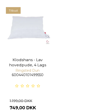
Tilbud
Klodshans - Lav
hovedpude, 4 Lags
Ringsted Dun
600440101499550
1.199,00 DKK
749,00 DKK