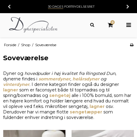
30 DAGES
FORTRYDELSESRET
0
Forside
/
Shop
/
Soveværelse
Soveværelse
Dyner og
hovedpuder i høj kvalitet fra Ringsted Dun
,
dynerne findes i
sommerdyner
,
helårsdyner
og
vinterdyner
.
I denne kategori finder også du designer
lagner
som er faconsyet både til topmadras og til
spring/boxmadras og
sengetøj
alle i 100% bomuld, som har
en højere komfort og holder længere end hvad du normalt
vil opleve ved f.eks. mikrofiber sengetøj,
lagner
osv.
Derudover har vi mange flotte
sengetæpper
som
fuldender enhver indretning i soveværelse.