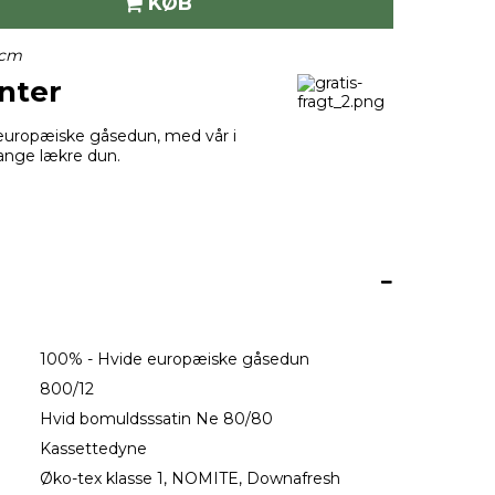
KØB
0 cm
nter
 europæiske gåsedun, med vår i
mange lækre dun.
100% - Hvide
europæiske gåsedun
800/12
Hvid bomuldsssatin Ne 80/80
on:
Kassettedyne
Øko-tex klasse 1, NOMITE, Downafresh