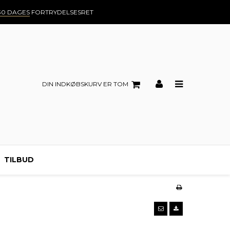
30 DAGES
FORTRYDELSESRET
DIN INDKØBSKURV ER TOM
TILBUD