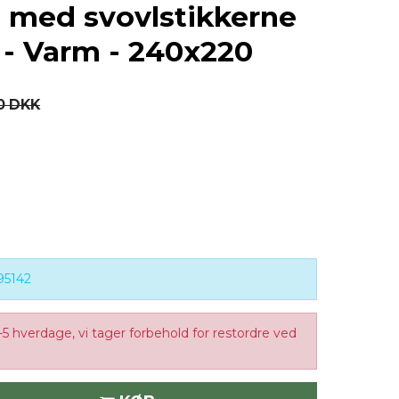
ge med svovlstikkerne
- Varm - 240x220
0 DKK
95142
-5 hverdage, vi tager forbehold for restordre ved