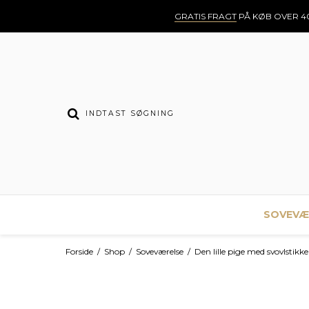
GRATIS FRAGT
PÅ KØB OVER 40
SOVEVÆ
Forside
/
Shop
/
Soveværelse
/
Den lille pige med svovlstik