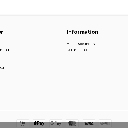
r
Information
Handelsbetingelser
nmind
Returnering
Dun