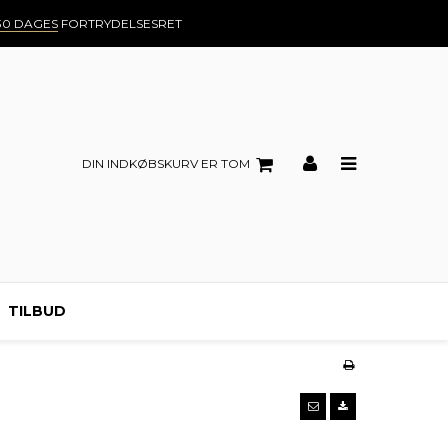
30 DAGES
FORTRYDELSESRET
DIN INDKØBSKURV ER TOM
TILBUD