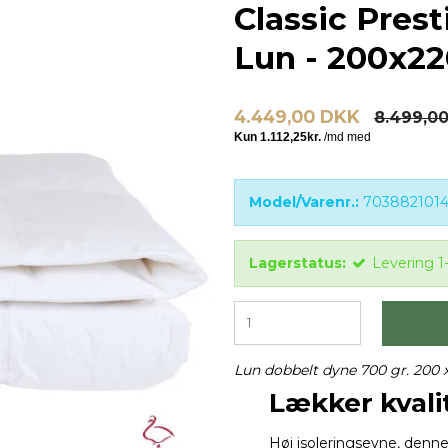
Classic Pres
Lun - 200x2
4.449,00 DKK
8.499,0
Model/Varenr.:
703882101
Lagerstatus:
Levering 1
Lun dobbelt dyne 700 gr. 200 
Lækker kvali
Høj isoleringsevne, denne