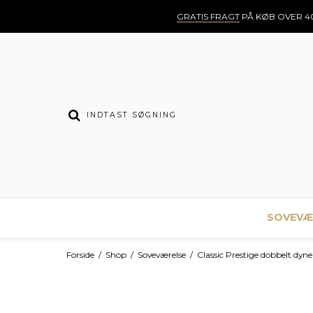
GRATIS FRAGT
PÅ KØB OVER 40
SOVEVÆ
Forside
/
Shop
/
Soveværelse
/
Classic Prestige dobbelt dyn