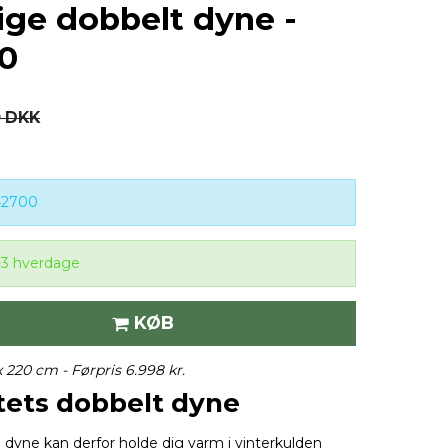
tige dobbelt dyne -
20
0 DKK
42700
-3 hverdage
KØB
x 220 cm -
Førpris 6.998 kr.
tets dobbelt dyne
 dyne kan derfor holde dig varm i vinterkulden