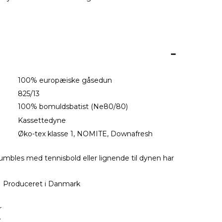
100% europæiske gåsedun
825/13
100% bomuldsbatist (Ne80/80)
on:
Kassettedyne
Øko-tex klasse 1, NOMITE, Downafresh
tumbles med tennisbold eller lignende til dynen har
Produceret i Danmark