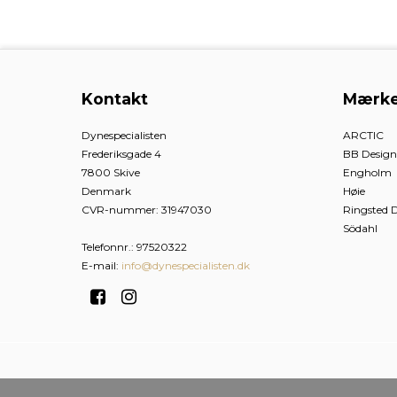
Kontakt
Mærke
Dynespecialisten
ARCTIC
Frederiksgade 4
BB Desig
7800 Skive
Engholm
Denmark
Høie
CVR-nummer
:
31947030
Ringsted 
Södahl
Telefonnr.
:
97520322
E-mail
:
info@dynespecialisten.dk