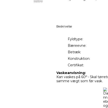
Beskrivelse
Fyldtype:
Bæreevne:
Betræk:
Konstrukti
Certifikat:
Vaskeanvisning:
o
Kan vaskes på 60
- Skal tørre
samme vægt som før vask.