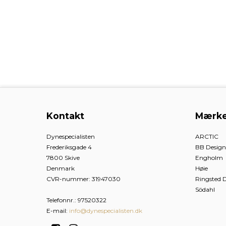
Kontakt
Mærke
Dynespecialisten
ARCTIC
Frederiksgade 4
BB Desig
7800 Skive
Engholm
Denmark
Høie
CVR-nummer
:
31947030
Ringsted 
Södahl
Telefonnr.
:
97520322
E-mail
:
info@dynespecialisten.dk