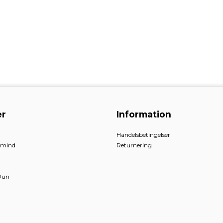
r
Information
Handelsbetingelser
nmind
Returnering
Dun