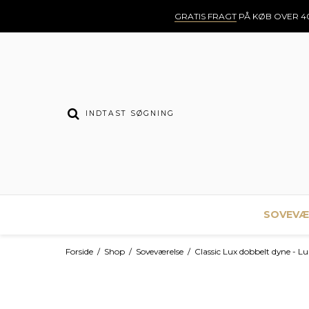
GRATIS FRAGT
PÅ KØB OVER 40
SOVEVÆ
Forside
/
Shop
/
Soveværelse
/
Classic Lux dobbelt dyne - 