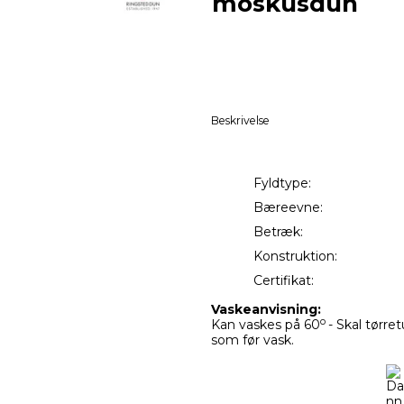
moskusdun
Beskrivelse
Fyldtype:
Bæreevne:
Betræk:
Konstrukti
Certifikat:
Vaskeanvisning:
o
Kan vaskes på 60
- Skal tørr
som før vask.