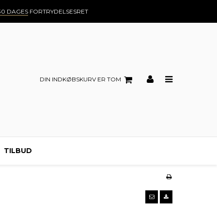
30 DAGES
FORTRYDELSESRET
DIN INDKØBSKURV ER TOM
TILBUD