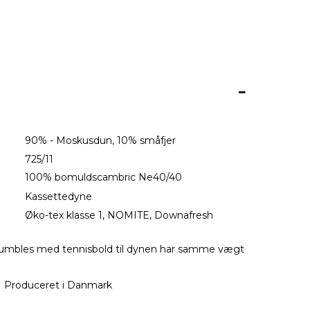
90% - Moskusdun, 10% småfjer
725/11
100% bomuldscambric Ne40/40
on:
Kassettedyne
Øko-tex klasse 1, NOMITE, Downafresh
etumbles med tennisbold til dynen har samme vægt
Produceret i Danmark