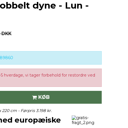
obbelt dyne - Lun -
0 DKK
489860
-5 hverdage, vi tager forbehold for restordre ved
KØB
x 220 cm -
Førpris 3.198 kr.
med europæiske