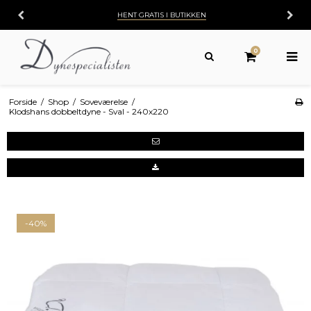
HENT GRATIS I BUTIKKEN
0
Forside
/
Shop
/
Soveværelse
/
Klodshans dobbeltdyne - Sval - 240x220
-40%