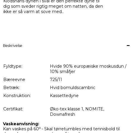
Klodshans dynen i sval er den perfekte dyne til
dig som sveder rigtig meget om natten, da den
ikke er så varm at sove med.
.
Beskrivelse
Fyldtype:
Hvide 90% europæiske moskusdun /
10% småfjer
Bæreevne
725/11
Betræk:
Hvid bomuldscambric
Konstruktion:
Kassettedyne
Certifikat:
Øko-tex klasse 1, NOMITE,
Downafresh
Vaskeanvisning:
o
Kan vaskes på 60
- Skal tørretumbles med tennisbold til