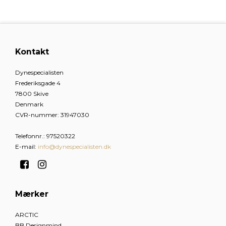
Kontakt
Dynespecialisten
Frederiksgade 4
7800 Skive
Denmark
CVR-nummer
:
31947030
Telefonnr.
:
97520322
E-mail
:
info@dynespecialisten.dk
Mærker
ARCTIC
BB Designmind