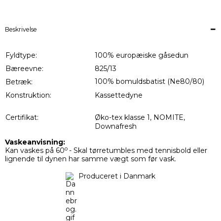
Beskrivelse
Fyldtype:
100% europæiske gåsedun
Bæreevne:
825/13
100% bomuldsbatist (Ne80/80)
Betræk:
Konstruktion:
Kassettedyne
Certifikat:
Øko-tex klasse 1, NOMITE,
Downafresh
Vaskeanvisning:
o
Kan vaskes på 60
- Skal tørretumbles med tennisbold eller
lignende til dynen har samme vægt som før vask.
Produceret i Danmark