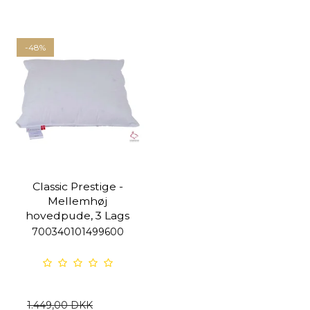
-48%
Classic Prestige -
Mellemhøj
hovedpude, 3 Lags
700340101499600
1.449,00 DKK