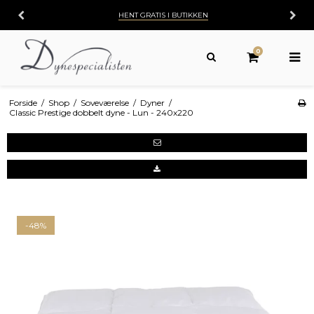
HENT GRATIS I BUTIKKEN
0
Forside
/
Shop
/
Soveværelse
/
Dyner
/
Classic Prestige dobbelt dyne - Lun - 240x220
-48%