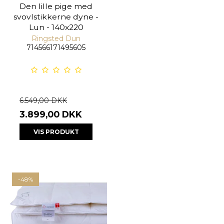
Den lille pige med
svovlstikkerne dyne -
Lun - 140x220
Ringsted Dun
714566171495605
6.549,00 DKK
3.899,00 DKK
VIS PRODUKT
-48%